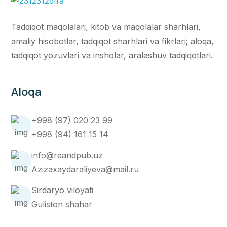
Tadqiqot maqolalari, kitob va maqolalar sharhlari,
amaliy hisobotlar, tadqiqot sharhlari va fikrlari; aloqa,
tadqiqot yozuvlari va insholar, aralashuv tadqiqotlari.
Aloqa
+998 (97) 020 23 99
+998 (94) 161 15 14
info@reandpub.uz
Azizaxaydaraliyeva@mail.ru
Sirdaryo viloyati
Guliston shahar