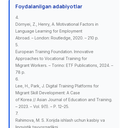
Foydalanilgan adabiyotlar
4.
Dörnyei, Z., Henry, A. Motivational Factors in
Language Learning for Employment
Abroad. – London: Routledge, 2020. – 210 p.
5.
European Training Foundation. Innovative
Approaches to Vocational Training for
Migrant Workers. – Torino: ETF Publications, 2024. –
78 p.
6.
Lee, H., Park, J. Digital Training Platforms for
Migrant Skill Development: A Case
of Korea // Asian Journal of Education and Training.
– 2023. – Vol. 9(1). – P. 12–25.
7.
Rahimova, M. S. Xorijda ishlash uchun kasbiy va
lingvistik tayyorgarlikni