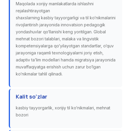
Maqolada xorijiy mamlakatlarda ishlashni
rejalashtirayotgan
shaxslarning kasbiy tayyorgarligi va til ko‘nikmalarini
rivojlantirish jarayonida innovatsion pedagogik
yondashuvlar qo‘llanishi keng yoritilgan. Global
mehnat bozori talablari, malaka va lingvistik
kompetensiyalarga qo‘yilayotgan standartlar, o‘quv
jarayoniga raqamli texnologiyalarni joriy etish,
adaptiv ta’lim modellari hamda migratsiya jarayonida
muvaffaqiyatga erishish uchun zarur bo‘lgan
ko‘nikmalar tahlil qilinadi.
Kalit so‘zlar
kasbiy tayyorgarlik, xorijiy til ko‘nikmalari, mehnat
bozori