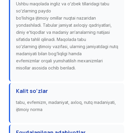
Ushbu maqolada ingliz va o‘zbek tillaridagi tabu
so‘zlarning paydo
bo‘lishiga ijtimoiy omillar nuqtai nazaridan
yondashiladi. Tabular jamiyat axloqiy qadriyatlari,
diniy eʻtiqodlar va madaniy an‘analarning natijasi
sifatida tahlil qilinadi. Maqolada tabu
so‘zlarning ijtimoiy vazifasi, ularning jamiyatdagi nutq
madaniyati bilan bog‘liqligi hamda
evfemizmlar orqali yumshatilish mexanizmlari
misollar asosida ochib beriladi.
Kalit so‘zlar
tabu, evfemizm, madaniyat, axloq, nutq madaniyati,
ijtimoiy norma
Foydalanilgan adabiyotlar