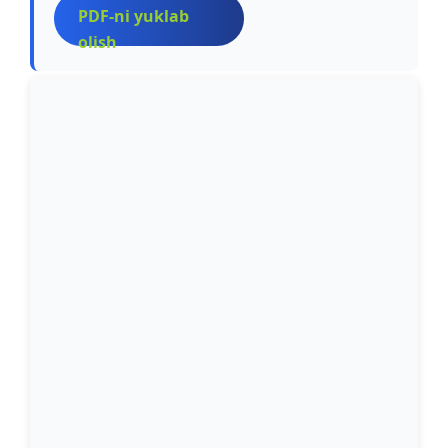
PDF-ni yuklab
olish