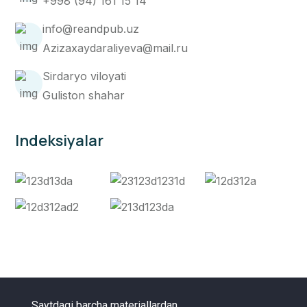
+998 (94) 161 15 14
info@reandpub.uz
Azizaxaydaraliyeva@mail.ru
Sirdaryo viloyati
Guliston shahar
Indeksiyalar
Saytdagi barcha materiallardan