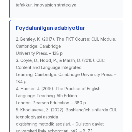
tafakkur, innovatsion strategiya
Foydalanilgan adabiyotlar
2. Bentley, K. (2017). The TKT Course: CLIL Module.
Cambridge: Cambridge
University Press. – 128 p.
3. Coyle, D., Hood, P., & Marsh, D. (2010). CLIL:
Content and Language Integrated
Learning. Cambridge: Cambridge University Press. –
184 p.
4. Harmer, J. (2015). The Practice of English
Language Teaching. 5th Edition. –
London: Pearson Education. – 380 p.
5. Khodjayeva, Z. (2022). Boshlang‘ich sinflarda CLIL
texnologiyasi asosida
o‘qitishning metodik asoslari. – Guliston davlat
universiteti ilmiy axborotlari, №2. – B. 73