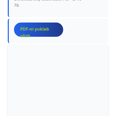
79.
PDF-ni yuklab
olish