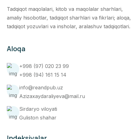
Tadqiqot maqolalari, kitob va maqolalar sharhlari,
amaliy hisobotlar, tadqiqot sharhlari va fikrlari; aloqa,
tadqiqot yozuvlari va insholar, aralashuv tadqiqotlari.
Aloqa
+998 (97) 020 23 99
+998 (94) 161 15 14
info@reandpub.uz
Azizaxaydaraliyeva@mail.ru
Sirdaryo viloyati
Guliston shahar
Indeksiyalar