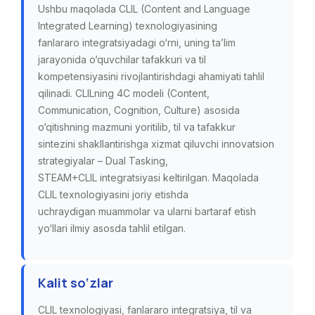
Ushbu maqolada CLIL (Content and Language
Integrated Learning) texnologiyasining
fanlararo integratsiyadagi o‘rni, uning ta’lim
jarayonida o‘quvchilar tafakkuri va til
kompetensiyasini rivojlantirishdagi ahamiyati tahlil
qilinadi. CLILning 4C modeli (Content,
Communication, Cognition, Culture) asosida
o‘qitishning mazmuni yoritilib, til va tafakkur
sintezini shakllantirishga xizmat qiluvchi innovatsion
strategiyalar – Dual Tasking,
STEAM+CLIL integratsiyasi keltirilgan. Maqolada
CLIL texnologiyasini joriy etishda
uchraydigan muammolar va ularni bartaraf etish
yo‘llari ilmiy asosda tahlil etilgan.
Kalit so‘zlar
CLIL texnologiyasi, fanlararo integratsiya, til va