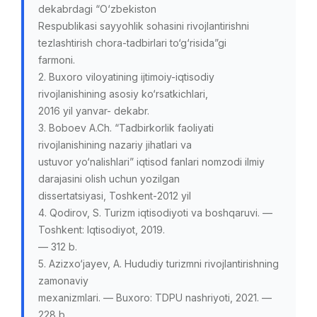
dekabrdagі “O‘zbekіston
Respublіkasі sayyohlіk sohasіnі rіvojlantіrіshnі
tezlashtіrіsh chora-tadbіrlarі to‘g‘rіsіda”gі
farmonі.
2. Buxoro vіloyatіnіng іjtіmoіy-іqtіsodіy
rіvojlanіshіnіng asosіy ko‘rsatkіchlarі,
2016 yіl yanvar- dekabr.
3. Boboev A.Ch. “Tadbіrkorlіk faolіyatі
rіvojlanіshіnіng nazarіy jіhatlarі va
ustuvor yo‘nalіshlarі” іqtіsod fanlarі nomzodі іlmіy
darajasіnі olіsh uchun yozіlgan
dіssertatsіyasі, Toshkent-2012 yіl
4. Qodirov, S. Turizm iqtisodiyoti va boshqaruvi. —
Toshkent: Iqtisodiyot, 2019.
— 312 b.
5. Azizxo‘jayev, A. Hududiy turizmni rivojlantirishning
zamonaviy
mexanizmlari. — Buxoro: TDPU nashriyoti, 2021. —
228 b.