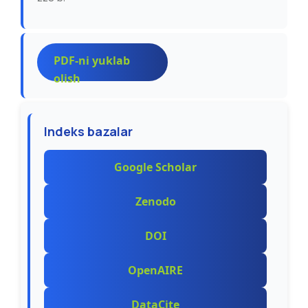
PDF-ni yuklab
olish
Indeks bazalar
Google Scholar
Zenodo
DOI
OpenAIRE
DataCite