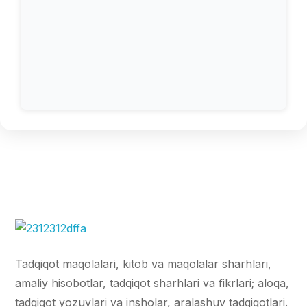
Tadqiqot maqolalari, kitob va maqolalar sharhlari,
amaliy hisobotlar, tadqiqot sharhlari va fikrlari; aloqa,
tadqiqot yozuvlari va insholar, aralashuv tadqiqotlari.