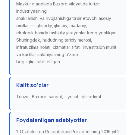
Mazkur maqolada Buxoro viloyatida turizm
industriyasining
shakllanishi va rivojlanishiga ta’sir etuvchi asosiy
omillar — iqtisodiy, ijtimoiy, madaniy,
ekologik hamda tashkiliy jarayonlar keng yoritilgan.
Shuningdek, hududning tarixiy merosi,
infratuzilma holati, xizmatlar sifati, investitsion muhit
va kadrlar salohiyatining o‘zaro
bog‘liqligi tahlil etilgan.
Kalit so‘zlar
Turizm, Buxoro, sanoat, siyosat, iqtisodiyot.
Foydalanilgan adabiyotlar
1. O‘zbekіston Respublіkasі Prezіdentіnіng 2016 yіl 2