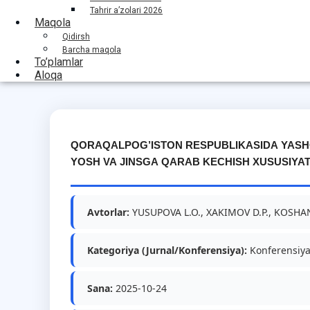
Tahrir a’zolari 2026
Maqola
Qidirsh
Barcha maqola
To’plamlar
Aloqa
QORAQALPOG’ISTON RESPUBLIKASIDA YASH
YOSH VA JINSGA QARAB KECHISH XUSUSIYATL
Avtorlar:
YUSUPOVA L.O., XAKIMOV D.P., KOSHA
Kategoriya (Jurnal/Konferensiya):
Konferensiy
Sana:
2025-10-24