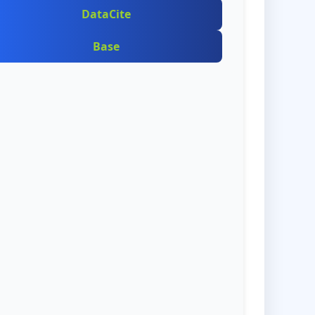
DataCite
Base