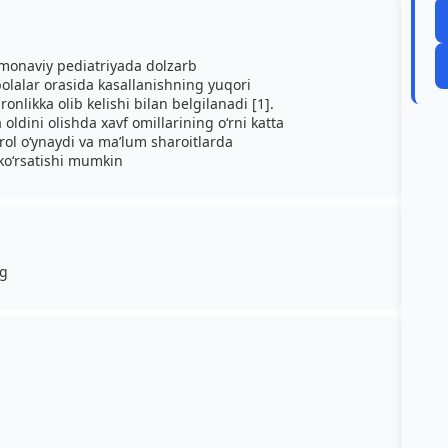
zamonaviy pediatriyada dolzarb
lalar orasida kasallanishning yuqori
ronlikka olib kelishi bilan belgilanadi [1].
oldini olishda xavf omillarining o‘rni katta
 rol o‘ynaydi va ma’lum sharoitlarda
 ko‘rsatishi mumkin
ng