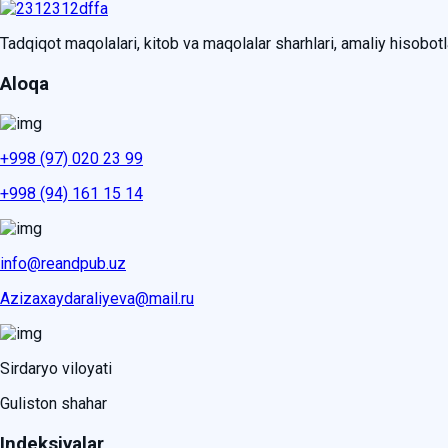
Tadqiqot maqolalari, kitob va maqolalar sharhlari, amaliy hisobotlar
Aloqa
+998 (97) 020 23 99
+998 (94) 161 15 14
info@reandpub.uz
Azizaxaydaraliyeva@mail.ru
Sirdaryo viloyati
Guliston shahar
Indeksiyalar