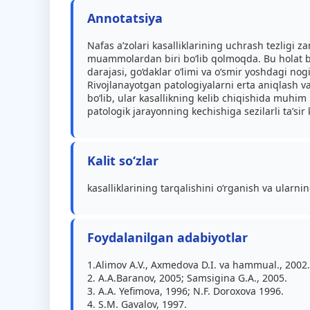
Annotatsiya
Nafas a’zolari kasalliklarining uchrash tezligi 
muammolardan biri bo‘lib qolmoqda. Bu holat bo
darajasi, go‘daklar o‘limi va o‘smir yoshdagi nogi
Rivojlanayotgan patologiyalarni erta aniqlash va 
bo‘lib, ular kasallikning kelib chiqishida muhim
patologik jarayonning kechishiga sezilarli ta’sir
Kalit so‘zlar
kasalliklarining tarqalishini o‘rganish va ularni
Foydalanilgan adabiyotlar
1.Alimov A.V., Axmedova D.I. va hammual., 2002.
2. A.A.Baranov, 2005; Samsigina G.A., 2005.
3. A.A. Yefimova, 1996; N.F. Doroxova 1996.
4. S.M. Gavalov, 1997.