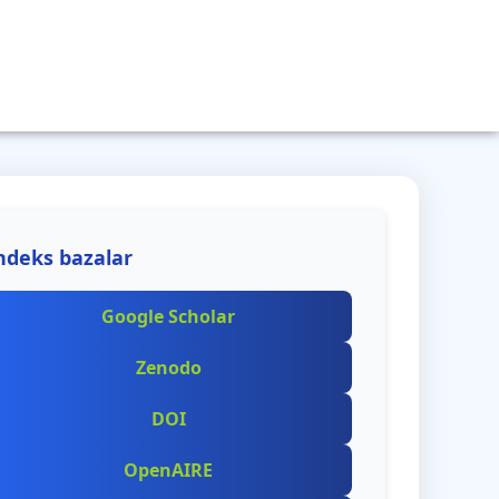
ndeks bazalar
Google Scholar
Zenodo
DOI
OpenAIRE