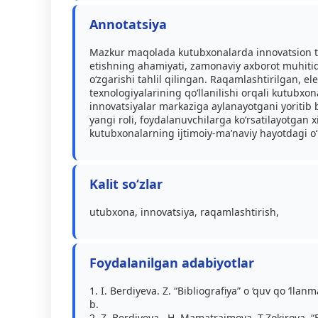
Annotatsiya
Mazkur maqolada kutubxonalarda innovatsion te
etishning ahamiyati, zamonaviy axborot muhitid
o‘zgarishi tahlil qilingan. Raqamlashtirilgan, elek
texnologiyalarining qo‘llanilishi orqali kutubxo
innovatsiyalar markaziga aylanayotgani yoritib
yangi roli, foydalanuvchilarga ko‘rsatilayotgan
kutubxonalarning ijtimoiy-ma’naviy hayotdagi o‘rl
Kalit so‘zlar
utubxona, innovatsiya, raqamlashtirish,
Foydalanilgan adabiyotlar
1. I. Berdiyeva. Z. “Bibliografiya” o ‘quv qo ‘lla
b.
2. Z. Berdiyeva , H. Mamatraimova, T.Zokirova. “B