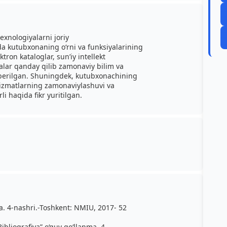
xnologiyalarni joriy
a kutubxonaning o‘rni va funksiyalarining
tron kataloglar, sun’iy intellekt
nalar qanday qilib zamonaviy bilim va
 berilgan. Shuningdek, kutubxonachining
 xizmatlarning zamonaviylashuvi va
i haqida fikr yuritilgan.
nma. 4-nashri.-Toshkent: NMIU, 2017- 52
ibliografiya” o‘quv qo‘llanma. 4-