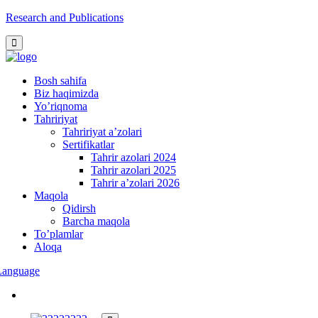
Research and Publications
Bosh sahifa
Biz haqimizda
Yo’riqnoma
Tahririyat
Tahririyat a’zolari
Sertifikatlar
Tahrir azolari 2024
Tahrir azolari 2025
Tahrir a’zolari 2026
Maqola
Qidirsh
Barcha maqola
To’plamlar
Aloqa
Language