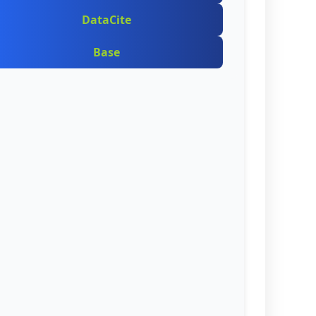
DataCite
Base