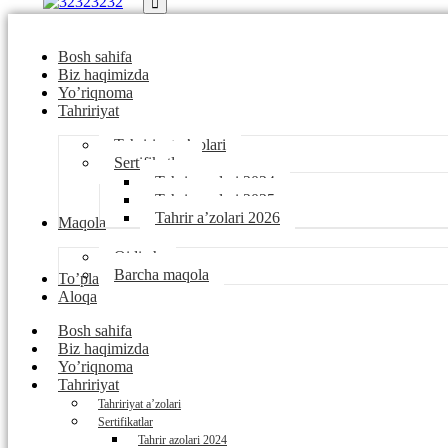
Bosh sahifa
Biz haqimizda
Yo’riqnoma
Tahririyat
Tahririyat a’zolari
Sertifikatlar
Tahrir azolari 2024
Tahrir azolari 2025
Tahrir a’zolari 2026
Maqola
Qidirsh
Barcha maqola
To’plamlar
Aloqa
Bosh sahifa
Biz haqimizda
Yo’riqnoma
Tahririyat
Tahririyat a’zolari
Sertifikatlar
Tahrir azolari 2024