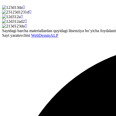
Saytdagi barcha materiallardan quyidagi litsenziya bo‘yicha foydala
Sayt yaratuvchisi
WebDesignALP