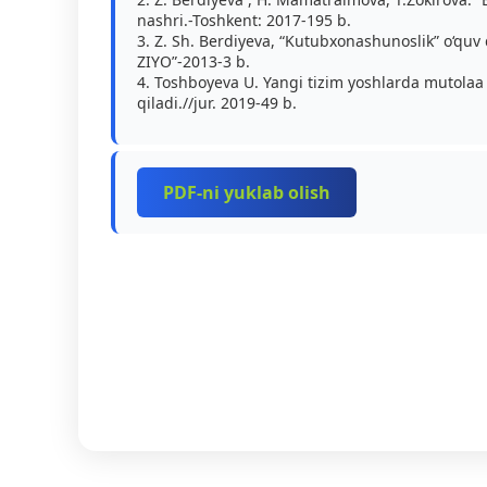
nashri.-Toshkent: 2017-195 b.
3. Z. Sh. Berdiyeva, “Kutubxonashunoslik” o‘quv 
ZIYO”-2013-3 b.
4. Toshboyeva U. Yangi tizim yoshlarda mutolaa
qiladi.//jur. 2019-49 b.
PDF-ni yuklab olish