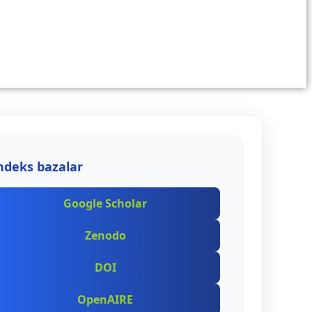
ndeks bazalar
Google Scholar
Zenodo
DOI
OpenAIRE