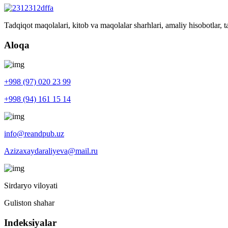
Tadqiqot maqolalari, kitob va maqolalar sharhlari, amaliy hisobotlar, ta
Aloqa
+998 (97) 020 23 99
+998 (94) 161 15 14
info@reandpub.uz
Azizaxaydaraliyeva@mail.ru
Sirdaryo viloyati
Guliston shahar
Indeksiyalar