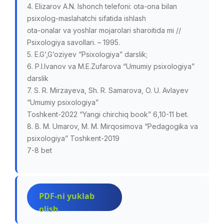
4. Elizarov A.N. Ishonch telefoni: ota-ona bilan
psixolog-maslahatchi sifatida ishlash
ota-onalar va yoshlar mojarolari sharoitida mi //
Psixologiya savollari. – 1995.
5. E.G’,G’oziyev “Psixologiya” darslik;
6. P.I.Ivanov va M.E.Zufarova “Umumiy psixologiya”
darslik
7. S. R. Mirzayeva, Sh. R. Samarova, O. U. Avlayev
“Umumiy psixologiya”
Toshkent-2022 “Yangi chirchiq book” 6,10-11 bet.
8. B. M. Umarov, M. M. Mirqosimova “Pedagogika va
psixologiya” Toshkent-2019
7-8 bet
PDF-ni yuklab
olish