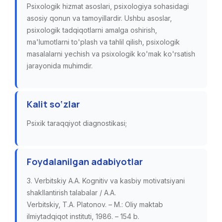
Psixologik hizmat asoslari, psixologiya sohasidagi
asosiy qonun va tamoyillardir. Ushbu asoslar,
psixologik tadqiqotlarni amalga oshirish,
ma'lumotlarni to'plash va tahlil qilish, psixologik
masalalarni yechish va psixologik ko'mak ko'rsatish
jarayonida muhimdir.
Kalit so‘zlar
Psixik taraqqiyot diagnostikasi;
Foydalanilgan adabiyotlar
3. Verbitskiy A.A. Kognitiv va kasbiy motivatsiyani
shakllantirish talabalar / A.A.
Verbitskiy, T.A. Platonov. – M.: Oliy maktab
ilmiytadqiqot instituti, 1986. – 154 b.