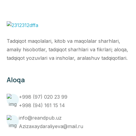
Tadqiqot maqolalari, kitob va maqolalar sharhlari,
amaliy hisobotlar, tadqiqot sharhlari va fikrlari; aloqa,
tadqiqot yozuvlari va insholar, aralashuv tadqiqotlari.
Aloqa
+998 (97) 020 23 99
+998 (94) 161 15 14
info@reandpub.uz
Azizaxaydaraliyeva@mail.ru